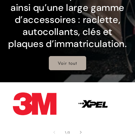
ainsi qu’une large gamme
d’accessoires : raclette,
autocollants, clés et
plaques d’immatriculation.
Voir tout
de
1
/
5