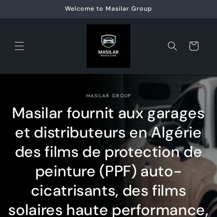
et
Welcome to Masilar Group
passer
au
contenu
Panier
MASILAR GROUP
Masilar fournit aux garages
et distributeurs en Algérie
des films de protection de
peinture (PPF) auto-
cicatrisants, des films
solaires haute performance,