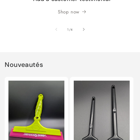
Shop now
de
1
/
4
Nouveautés