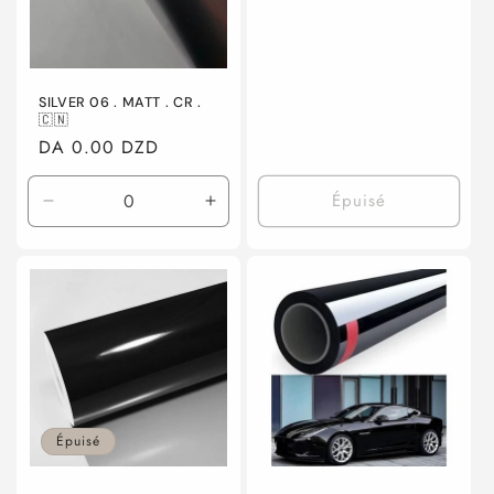
SILVER 06 . MATT . CR .
🇨🇳
Prix
DA 0.00 DZD
habituel
Épuisé
Réduire
Augmenter
la
la
quantité
quantité
de
de
Default
Default
Title
Title
Épuisé