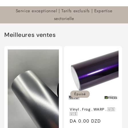
Service exceptionnel | Tarifs exclusifs | Expertise
sectorielle
Meilleures ventes
Épuisé
Vinyl . Frog . WARP . 🇺🇸
🇺🇸
Prix
DA 0.00 DZD
habituel