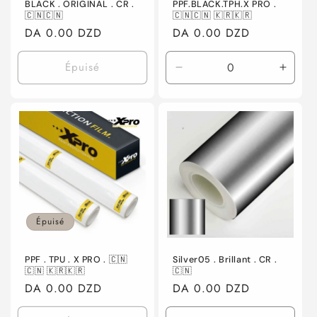
BLACK . ORIGINAL . CR .
PPF.BLACK.TPH.X PRO .
🇨🇳🇨🇳
🇨🇳🇨🇳 🇰🇷🇰🇷
Prix
DA 0.00 DZD
Prix
DA 0.00 DZD
habituel
habituel
Épuisé
Réduire
Augme
la
la
quantité
quanti
de
de
Default
Defaul
Title
Title
Épuisé
PPF . TPU . X PRO . 🇨🇳
Silver05 . Brillant . CR .
🇨🇳 🇰🇷🇰🇷
🇨🇳
Prix
DA 0.00 DZD
Prix
DA 0.00 DZD
habituel
habituel