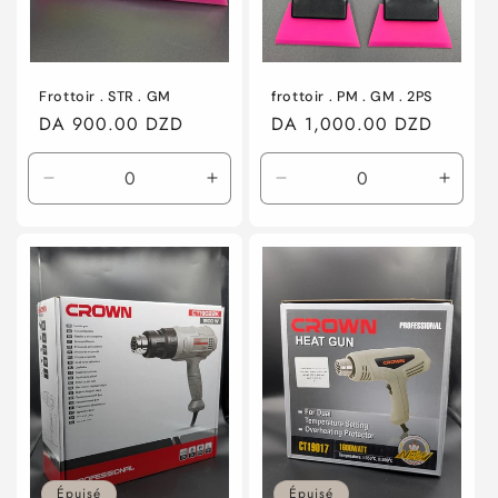
Frottoir . STR . GM
frottoir . PM . GM . 2PS
Prix
DA 900.00 DZD
Prix
DA 1,000.00 DZD
habituel
habituel
Réduire
Augmenter
Réduire
Augme
la
la
la
la
quantité
quantité
quantité
quanti
de
de
de
de
Default
Default
Default
Defaul
Title
Title
Title
Title
Épuisé
Épuisé