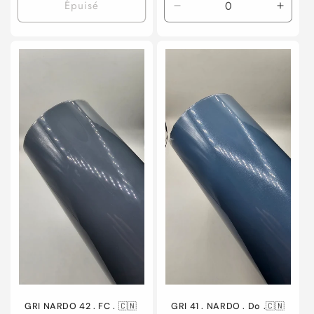
Épuisé
Réduire
Augme
la
la
quantité
quanti
de
de
Default
Defaul
Title
Title
GRI NARDO 42 . FC . 🇨🇳
GRI 41 . NARDO . Do .🇨🇳