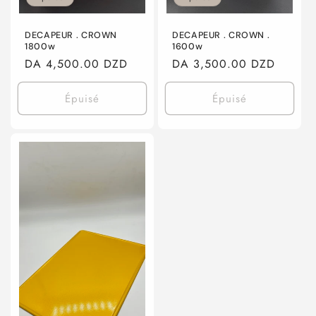
DECAPEUR . CROWN
DECAPEUR . CROWN .
1800w
1600w
Prix
DA 4,500.00 DZD
Prix
DA 3,500.00 DZD
habituel
habituel
Épuisé
Épuisé