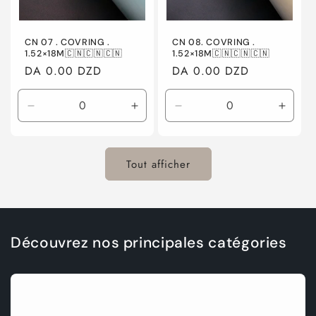
CN 07 . COVRING .
CN 08. COVRING .
1.52×18M🇨🇳🇨🇳🇨🇳
1.52×18M🇨🇳🇨🇳🇨🇳
Prix
DA 0.00 DZD
Prix
DA 0.00 DZD
habituel
habituel
Réduire
Augmenter
Réduire
Augme
la
la
la
la
quantité
quantité
quantité
quanti
de
de
de
de
Tout afficher
Default
Default
Default
Defaul
Title
Title
Title
Title
Découvrez nos principales catégories